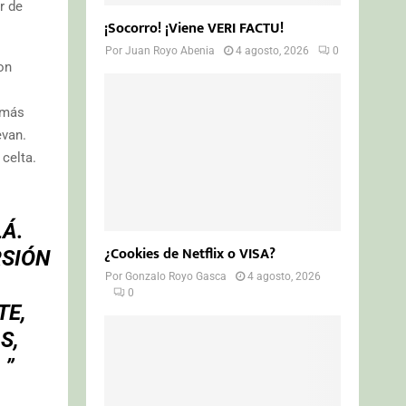
r de
¡Socorro! ¡Viene VERI FACTU!
Por
Juan Royo Abenia
4 agosto, 2026
0
on
, más
evan.
 celta.
LÁ.
¿Cookies de Netflix o VISA?
RSIÓN
Por
Gonzalo Royo Gasca
4 agosto, 2026
0
TE,
S,
 ”