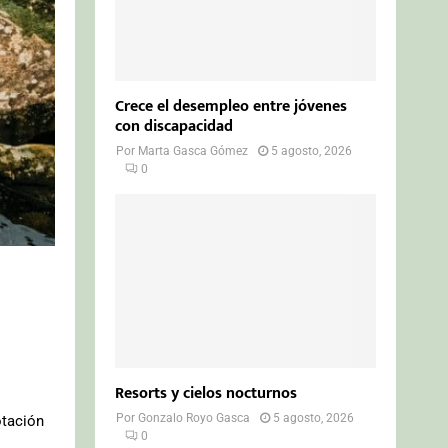
Crece el desempleo entre jóvenes
con discapacidad
Por
Marta Gasca Gómez
5 agosto, 2026
0
Resorts y cielos nocturnos
Por
Gonzalo Royo Gasca
5 agosto, 2026
otación
0