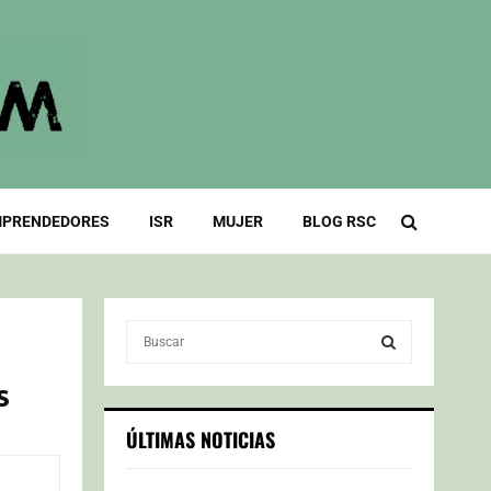
PRENDEDORES
ISR
MUJER
BLOG RSC
S
e
a
s
S
r
c
E
ÚLTIMAS NOTICIAS
h
f
A