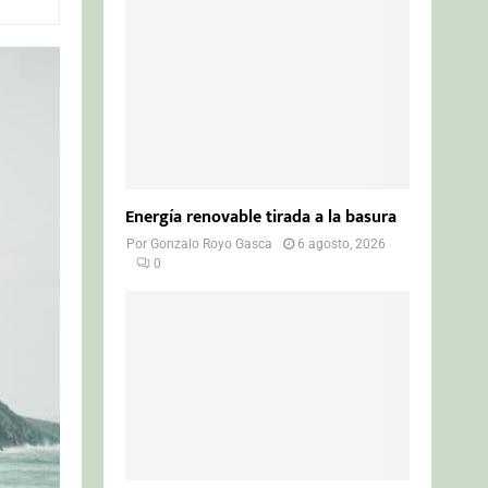
o
r
R
:
C
H
Energía renovable tirada a la basura
Por
Gonzalo Royo Gasca
6 agosto, 2026
0