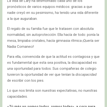
La vida de Lary ha desmontado cada uno de los
pronósticos de varios equipos médicos: gracias a que
nadie creyó en su pesimismo, ha tenido una vida diferente
a la que auguraban.
El regalo de su familia fue que le tratasen con absoluta
normalidad, sin autoprotección. Ella hacía de todo: ponía la
mesa, limpiaba cristales, hacía gimnasia rítmica ¡Quería ser
Nadia Comaneci!
Para ella, convencida de que la actitud es contagiosa y que
es fundamental que esta sea positiva, la discapacidad es
una oportunidad para todos. Sus compañeras de colegio
tuvieron la oportunidad de ver que tenían la
discapacidad
de escribir con los pies.
Lo que nos limita son nuestras expectativas, no nuestras
capacidades.
«Tú más yo somos todos, somos todas», a coro para