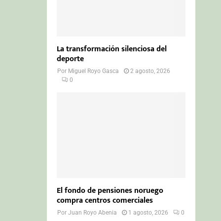
La transformación silenciosa del
deporte
Por
Miguel Royo Gasca
2 agosto, 2026
0
El fondo de pensiones noruego
compra centros comerciales
Por
Juan Royo Abenia
1 agosto, 2026
0