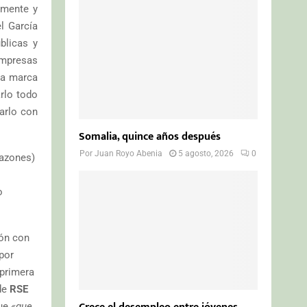
o
amente y
r
R
l García
:
ublicas y
C
mpresas
H
sa marca
rlo todo
arlo con
Somalia, quince años después
Por
Juan Royo Abenia
5 agosto, 2026
0
razones)
o
ión con
por
r primera
 de
RSE
fue
«que