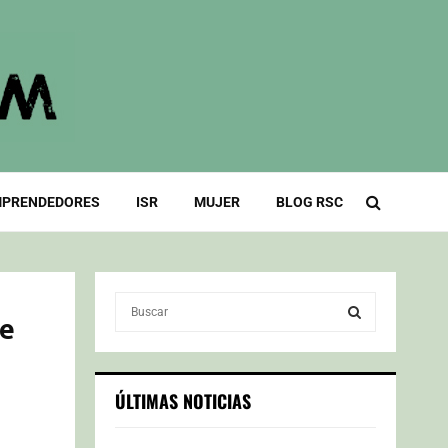
PRENDEDORES
ISR
MUJER
BLOG RSC
S
de
e
a
S
r
c
E
ÚLTIMAS NOTICIAS
h
f
A