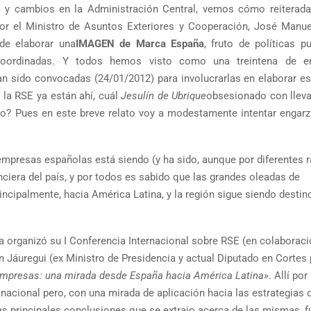
» y cambios en la Administración Central, vemos cómo reiterad
or el Ministro de Asuntos Exteriores y Cooperación, José Manue
de elaborar una
IMAGEN de Marca España
, fruto de políticas p
 coordinadas. Y todos hemos visto como una treintena de e
n sido convocadas (24/01/2012) para involucrarlas en elaborar e
 la RSE ya están ahí, cuál
Jesulín de Ubrique
obsesionado con lleva
mo? Pues en este breve relato voy a modestamente intentar engarz
 empresas españolas está siendo (y ha sido, aunque por diferentes 
nciera del país, y por todos es sabido que las grandes oleadas de
rincipalmente, hacia América Latina, y la región sigue siendo destin
a organizó su I Conferencia Internacional sobre RSE (en colaborac
 Jáuregui (ex Ministro de Presidencia y actual Diputado en Cortes 
 Empresas: una mirada desde España hacia América Latina»
. Allí po
 nacional pero, con una mirada de aplicación hacia las estrategias
las principales conclusiones que se extrajo acerca de las mismas, 