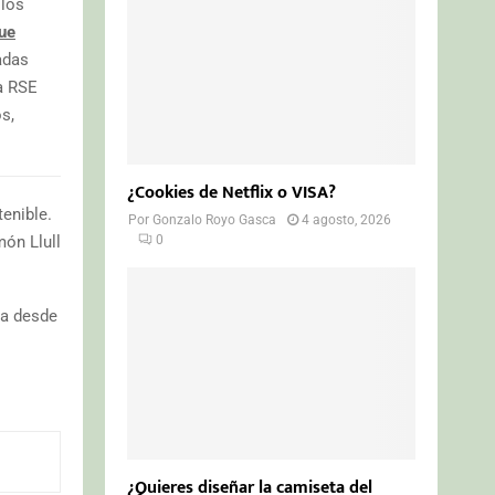
 los
ue
adas
a RSE
s,
¿Cookies de Netflix o VISA?
tenible.
Por
Gonzalo Royo Gasca
4 agosto, 2026
0
ón Llull
da desde
¿Quieres diseñar la camiseta del