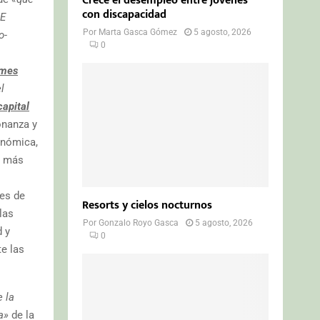
Crece el desempleo entre jóvenes
con discapacidad
DE
Por
Marta Gasca Gómez
5 agosto, 2026
o-
0
rmes
l
capital
nanza y
onómica,
n más
es de
Resorts y cielos nocturnos
las
Por
Gonzalo Royo Gasca
5 agosto, 2026
d y
0
te las
e la
a»
de la