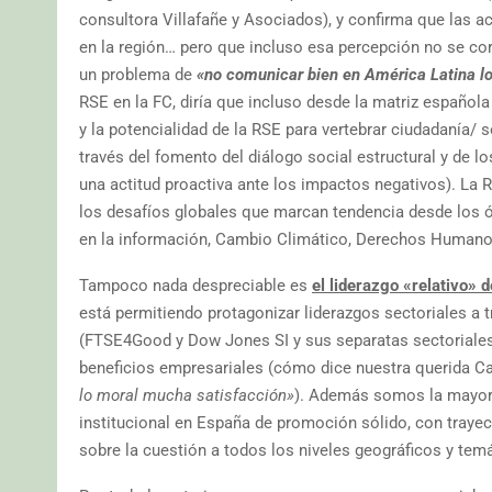
consultora Villafañe y Asociados), y confirma que las 
en la región… pero que incluso esa percepción no se co
un problema de
«no comunicar bien en América Latina lo
RSE en la FC, diría que incluso desde la matriz española
y la potencialidad de la RSE para vertebrar ciudadanía/ 
través del fomento del diálogo social estructural y de 
una actitud proactiva ante los impactos negativos). La 
los desafíos globales que marcan tendencia desde los ór
en la información, Cambio Climático, Derechos Humanos
Tampoco nada despreciable es
el liderazgo «relativo»
está permitiendo protagonizar liderazgos sectoriales a t
(FTSE4Good y Dow Jones SI y sus separatas sectoriales) 
beneficios empresariales (cómo dice nuestra querida Ca
lo moral mucha satisfacción»
). Además somos la mayor 
institucional en España de promoción sólido, con trayect
sobre la cuestión a todos los niveles geográficos y tem