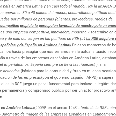
o país en América Latina y en casi todo el mundo. Hoy la IMAGEN 
 operan en 30 o 40 países del mundo, desarrollando políticas soci
adas por millones de personas (clientes, proveedores, medios de
 compañías propicia la percepción favorable de nuestro país en eno
es una empresa competitiva, innovadora, moderna y sostenible en e
sa y de país convergen en las políticas de RSE (…)
La RSE adquiere 
españolas y de España en América Latina».
En esos momentos de bo
ada nos hacía presagiar que nos veríamos en la actual situación ec
aña a través de las empresas españolas en América Latina, estaba
el imperialismo»: España siempre se lleva las riquezas
) ); a la
e delicados
(básicos para la comunidad y fruto en muchas ocasion
icación de las empresas
(con el gobierno Español: APPD) a superar 
 ellas la RSE juega un papel fundamental para incluso la legitimida
 de permanencia y compromiso público por ser un actor proactivo an
n.
 en América Latina»
(2009)³ en el anexo 12
«El efecto de la RSE sobr
«Barómetro de Imagen de las Empresas Españolas en Latinoaméric