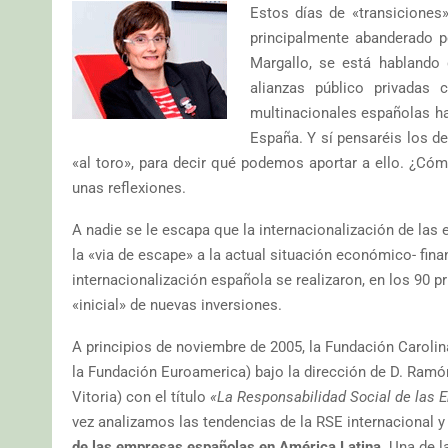
Estos días de «transiciones
principalmente abanderado p
Margallo, se está hablando 
alianzas público privadas
multinacionales españolas ha
España. Y sí pensaréis los de
«al toro», para decir qué podemos aportar a ello. ¿Có
unas reflexiones.
A nadie se le escapa que la internacionalización de las
la «via de escape» a la actual situación económico- fina
internacionalización española se realizaron, en los 90 p
«inicial» de nuevas inversiones.
A principios de noviembre de 2005, la Fundación Carolin
la Fundación Euroamerica) bajo la dirección de D. Ramón
Vitoria) con el título
«La Responsabilidad Social de las
vez analizamos las tendencias de la RSE internacional y
de las empresas españolas en América Latina
. Una de 