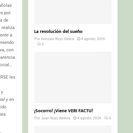
añolas
es por
ma de
 realiza
La revolución del sueño
mente a
Por
Gonzalo Royo Gasca
4 agosto, 2026
eniendo
0
va, con
parencia
ocial…
 RSE les
 y
al y en
jido
¡Socorro! ¡Viene VERI FACTU!
ones
Por
Juan Royo Abenia
4 agosto, 2026
0