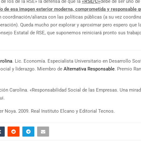
 de los de la RSE» la defensa de que la
«RSE/C»
debe de ser uno de
ido de esa imagen exterior moderna, comprometida y responsable q
 coordinación/alianza con las políticas públicas (a su vez coordin
eración). Queda mucho por explorar y aproximar pero espero que l
onsejo Estatal de RSE, que suponemos reiniciará pronto sus trabajo
rolina
. Lic. Economía. Especialista Universitario en Desarrollo Sos
social y liderazgo. Miembro de
Alternativa Responsable
. Premio Ram
dación Carolina. «Responsabilidad Social de las Empresas. Una mira
ui.
ier Noya. 2009. Real Instituto Elcano y Editorial Tecnos.