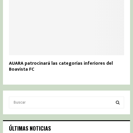
AUARA patrocinará las categorías inferiores del
Boavista FC
S
e
a
S
r
c
E
ÚLTIMAS NOTICIAS
h