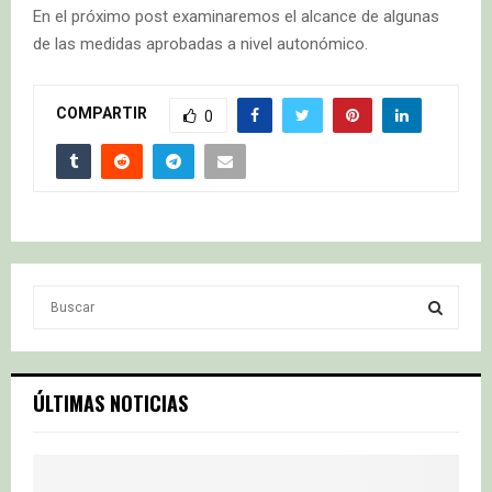
En el próximo post examinaremos el alcance de algunas
de las medidas aprobadas a nivel autonómico.
COMPARTIR
0
S
e
a
S
r
c
E
ÚLTIMAS NOTICIAS
h
f
A
o
r
R