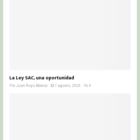
:
C
H
La Ley SAC, una oportunidad
Por
Juan Royo Abenia
7 agosto, 2026
0