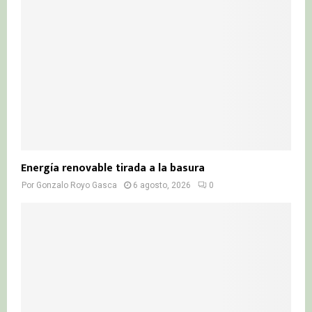
Energía renovable tirada a la basura
Por
Gonzalo Royo Gasca
6 agosto, 2026
0