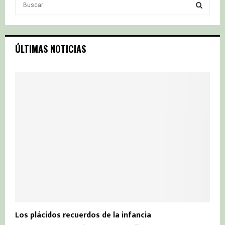
S
e
a
S
r
c
E
ÚLTIMAS NOTICIAS
h
f
A
o
r
R
:
C
H
Los plácidos recuerdos de la infancia