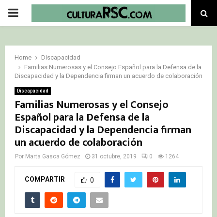
PRIMARY
MENU
Home
Discapacidad
Familias Numerosas y el Consejo Español para la Defensa de la
Discapacidad y la Dependencia firman un acuerdo de colaboración
Discapacidad
Familias Numerosas y el Consejo
Español para la Defensa de la
Discapacidad y la Dependencia firman
un acuerdo de colaboración
Por
Marta Gasca Gómez
31 octubre, 2019
0
1264
COMPARTIR
0