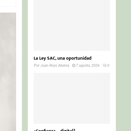
o
r
R
:
C
H
La Ley SAC, una oportunidad
Por
Juan Royo Abenia
7 agosto, 2026
0