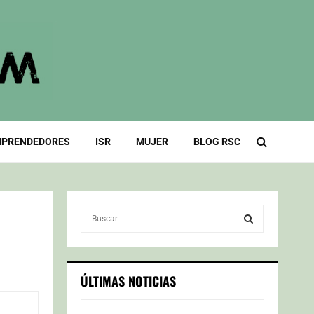
PRENDEDORES
ISR
MUJER
BLOG RSC
S
e
a
S
r
c
E
ÚLTIMAS NOTICIAS
h
f
A