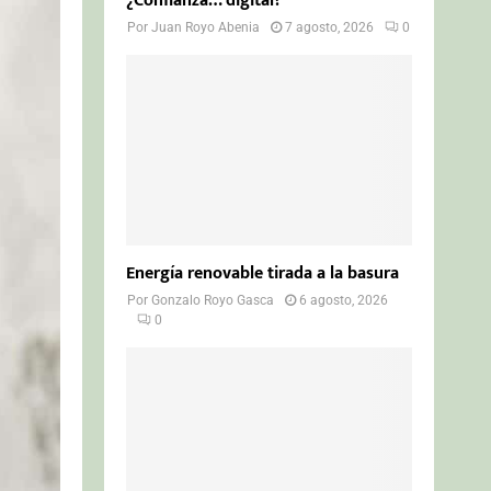
¿Confianza… digital?
Por
Juan Royo Abenia
7 agosto, 2026
0
Energía renovable tirada a la basura
Por
Gonzalo Royo Gasca
6 agosto, 2026
0