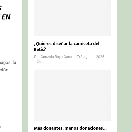
S
 EN
¿Quieres diseñar la camiseta del
Betis?
Por
Gonzalo Royo Gasca
3 agosto, 2026
pagos, la
0
ación
o
Más donantes, menos donaciones…