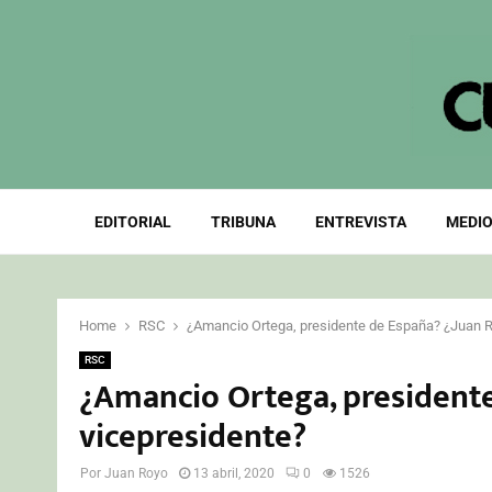
EDITORIAL
TRIBUNA
ENTREVISTA
MEDIO
Home
RSC
¿Amancio Ortega, presidente de España? ¿Juan R
RSC
¿Amancio Ortega, presidente
vicepresidente?
Por
Juan Royo
13 abril, 2020
0
1526