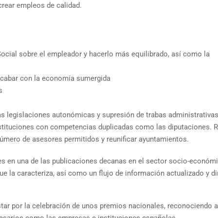
 crear empleos de calidad.
d Social sobre el empleador y hacerlo más equilibrado, así como la
 acabar con la economía sumergida
s
as legislaciones autonómicas y supresión de trabas administrativa
r instituciones con competencias duplicadas como las diputaciones. 
número de asesores permitidos y reunificar ayuntamientos.
) es en una de las publicaciones decanas en el sector socio-económi
ue la caracteriza, así como un flujo de información actualizado y 
tar por la celebración de unos premios nacionales, reconociendo a
presarios como las empresas e instituciones españolas.