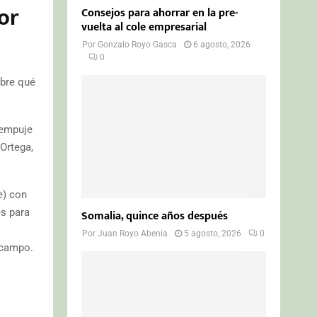
or
Consejos para ahorrar en la pre-
vuelta al cole empresarial
Por
Gonzalo Royo Gasca
6 agosto, 2026
0
obre qué
 empuje
Ortega,
e) con
es para
Somalia, quince años después
Por
Juan Royo Abenia
5 agosto, 2026
0
 campo.