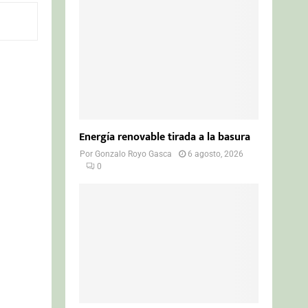
o
r
R
:
C
H
Energía renovable tirada a la basura
Por
Gonzalo Royo Gasca
6 agosto, 2026
0