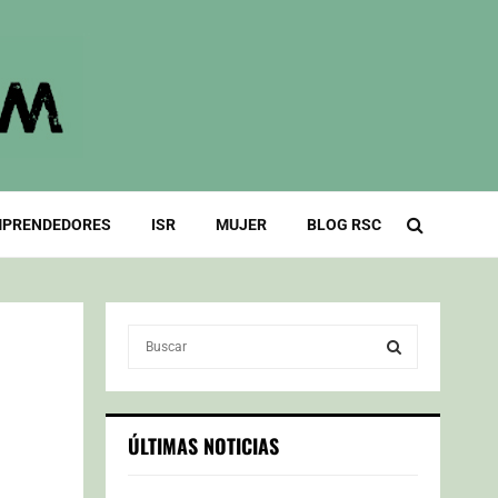
PRENDEDORES
ISR
MUJER
BLOG RSC
S
e
a
S
r
c
E
ÚLTIMAS NOTICIAS
h
f
A