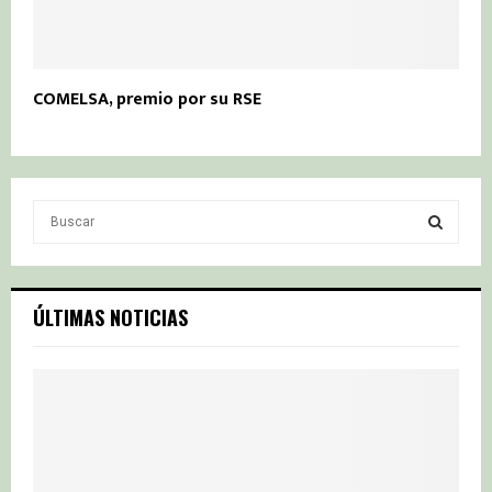
COMELSA, premio por su RSE
S
e
a
S
r
c
E
ÚLTIMAS NOTICIAS
h
f
A
o
r
R
:
C
H