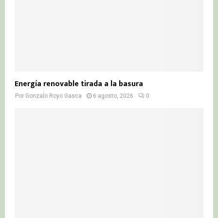
Energía renovable tirada a la basura
Por
Gonzalo Royo Gasca
6 agosto, 2026
0