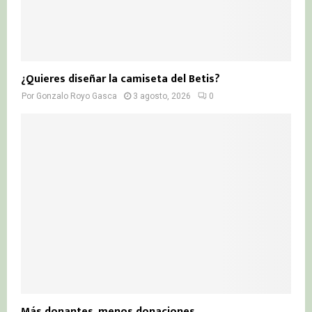
¿Quieres diseñar la camiseta del Betis?
Por
Gonzalo Royo Gasca
3 agosto, 2026
0
Más donantes, menos donaciones…