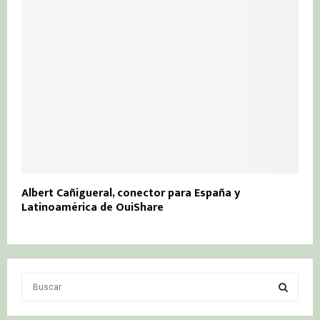
Albert Cañigueral, conector para España y
Latinoamérica de OuiShare
S
e
a
S