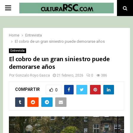
PRIMARY
MENU
Home
Entrevista
El cobro de un gran siniestro puede demorarse años
Entrevista
El cobro de un gran siniestro puede
demorarse años
Por
Gonzalo Royo Gasca
21 febrero, 2026
0
386
COMPARTIR
0