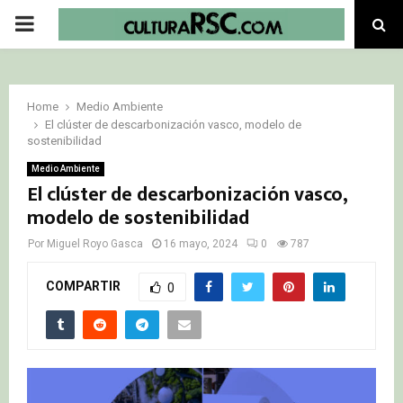
PRIMARY
MENU
Home
Medio Ambiente
El clúster de descarbonización vasco, modelo de
sostenibilidad
Medio Ambiente
El clúster de descarbonización vasco,
modelo de sostenibilidad
Por
Miguel Royo Gasca
16 mayo, 2024
0
787
COMPARTIR
0