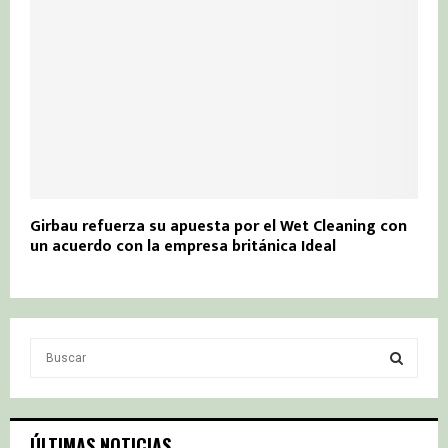
Girbau refuerza su apuesta por el Wet Cleaning con
un acuerdo con la empresa británica Ideal
S
e
a
S
r
c
E
ÚLTIMAS NOTICIAS