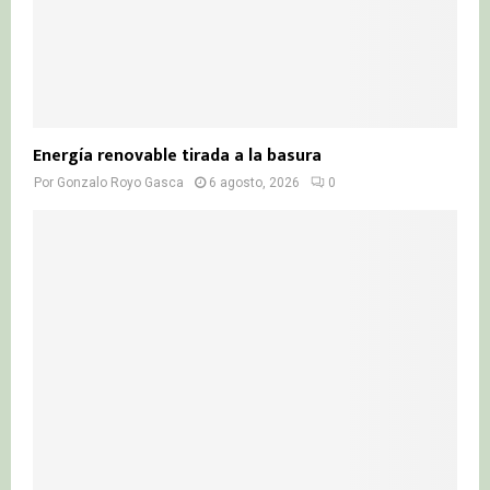
Energía renovable tirada a la basura
Por
Gonzalo Royo Gasca
6 agosto, 2026
0