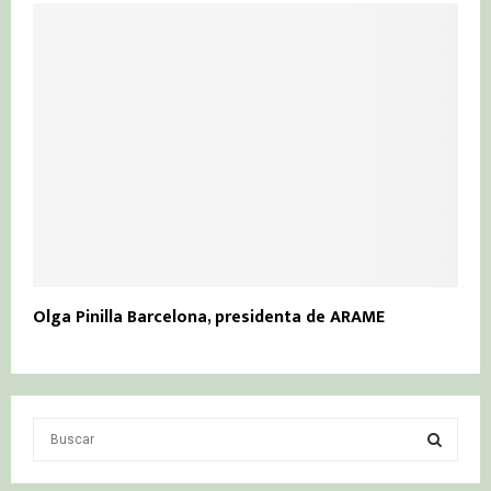
Olga Pinilla Barcelona, presidenta de ARAME
S
e
a
S