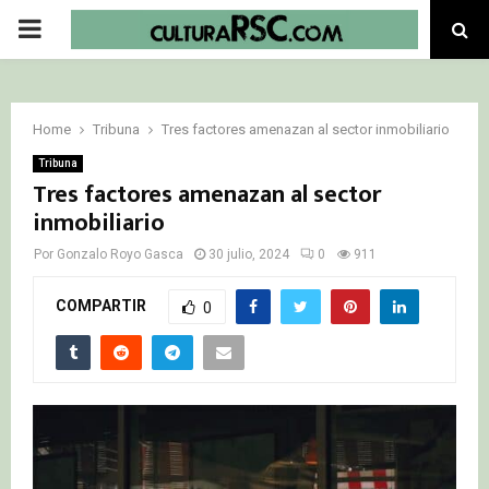
PRIMARY
MENU
Home
Tribuna
Tres factores amenazan al sector inmobiliario
Tribuna
Tres factores amenazan al sector
inmobiliario
Por
Gonzalo Royo Gasca
30 julio, 2024
0
911
COMPARTIR
0