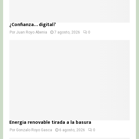
¿Confianza… digital?
Por
Juan Royo Abenia
7 agosto, 2026
0
Energía renovable tirada a la basura
Por
Gonzalo Royo Gasca
6 agosto, 2026
0