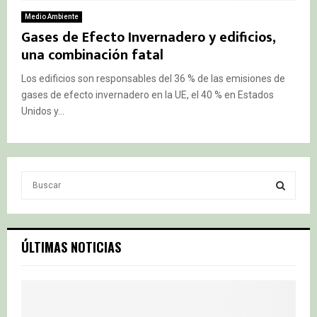
Medio Ambiente
Gases de Efecto Invernadero y edificios,
una combinación fatal
Los edificios son responsables del 36 % de las emisiones de
gases de efecto invernadero en la UE, el 40 % en Estados
Unidos y...
S
e
a
S
r
c
E
ÚLTIMAS NOTICIAS
h
f
A
o
r
R
: