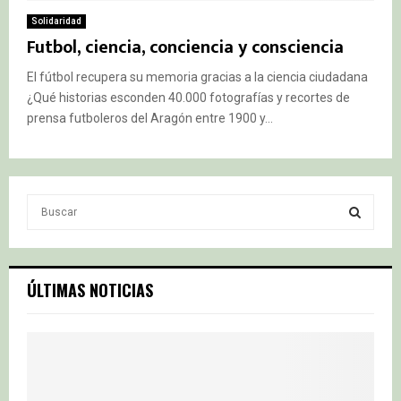
Solidaridad
Futbol, ciencia, conciencia y consciencia
El fútbol recupera su memoria gracias a la ciencia ciudadana
¿Qué historias esconden 40.000 fotografías y recortes de
prensa futboleros del Aragón entre 1900 y...
S
e
a
S
r
c
E
ÚLTIMAS NOTICIAS
h
f
A
o
r
R
:
C