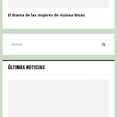
El drama de las mujeres de Guinea-Bisáu
S
e
a
S
r
c
E
ÚLTIMAS NOTICIAS
h
f
A
o
r
R
:
C
H