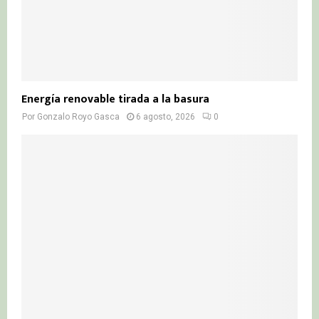
Energía renovable tirada a la basura
Por
Gonzalo Royo Gasca
6 agosto, 2026
0