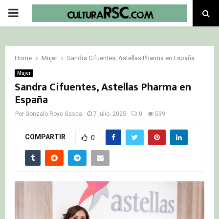
PRIMARY
MENU
Home
Mujer
Sandra Cifuentes, Astellas Pharma en España
Mujer
Sandra Cifuentes, Astellas Pharma en
España
Por
Gonzalo Royo Gasca
7 julio, 2025
0
539
COMPARTIR
0