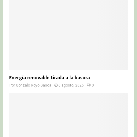
:
C
H
Energía renovable tirada a la basura
Por
Gonzalo Royo Gasca
6 agosto, 2026
0