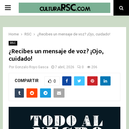
PRIMARY
MENU
Home
RSC
¿Recibes un mensaje de voz? ¡Ojo, cuidado!
RSC
¿Recibes un mensaje de voz? ¡Ojo,
cuidado!
Por
Gonzalo Royo Gasca
7 abril, 2026
0
206
COMPARTIR
0