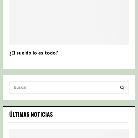
¿El sueldo lo es todo?
S
e
a
S
r
c
E
ÚLTIMAS NOTICIAS
h
f
A
o
r
R