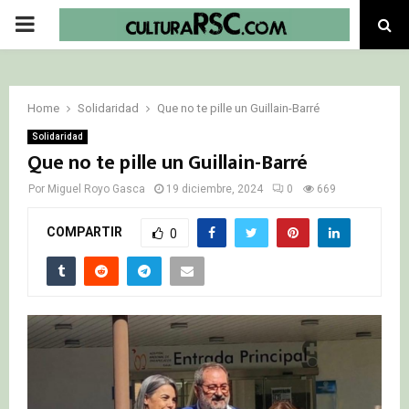
PRIMARY
MENU
Home
Solidaridad
Que no te pille un Guillain-Barré
Solidaridad
Que no te pille un Guillain-Barré
Por
Miguel Royo Gasca
19 diciembre, 2024
0
669
COMPARTIR
0