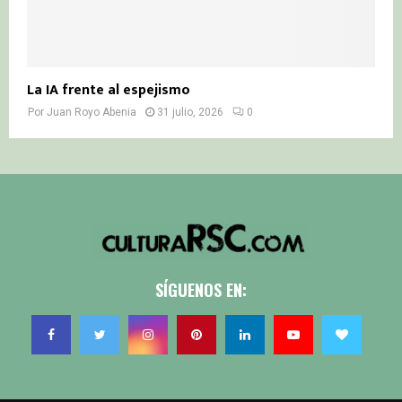
La IA frente al espejismo
Por
Juan Royo Abenia
31 julio, 2026
0
SÍGUENOS EN: