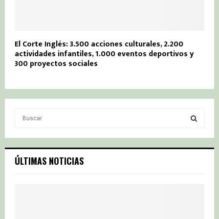
El Corte Inglés: 3.500 acciones culturales, 2.200
actividades infantiles, 1.000 eventos deportivos y
300 proyectos sociales
S
e
a
S
r
c
E
ÚLTIMAS NOTICIAS
h
f
A
o
r
R
:
C