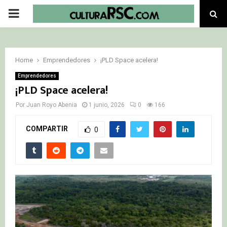
PRIMARY
MENU
Home
Emprendedores
¡PLD Space acelera!
Emprendedores
¡PLD Space acelera!
Por
Juan Royo Abenia
1 junio, 2026
0
166
COMPARTIR
0