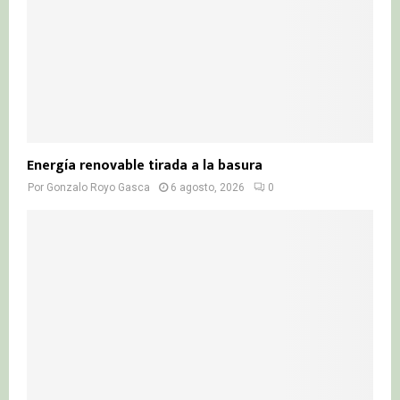
Energía renovable tirada a la basura
Por
Gonzalo Royo Gasca
6 agosto, 2026
0