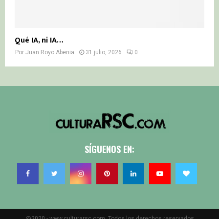
Qué IA, ni IA…
Por
Juan Royo Abenia
31 julio, 2026
0
SÍGUENOS EN:
@2020 - www.culturarsc.com. Todos los derechos reservados