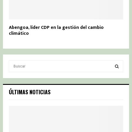
Abengoa, líder CDP en la gestión del cambio
climático
S
e
a
S
r
c
E
ÚLTIMAS NOTICIAS
h
f
A
o
r
R
:
C