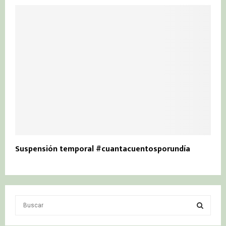
Suspensión temporal #cuantacuentosporundía
S
e
a
S