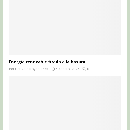
Energía renovable tirada a la basura
Por
Gonzalo Royo Gasca
6 agosto, 2026
0