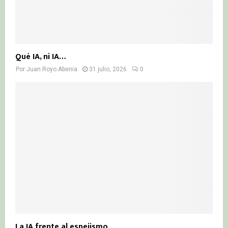
Qué IA, ni IA…
Por
Juan Royo Abenia
31 julio, 2026
0
La IA frente al espejismo