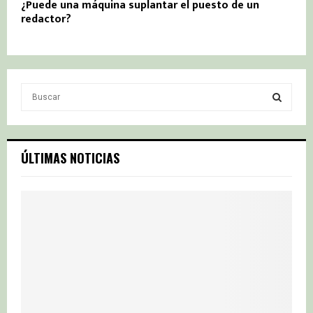
¿Puede una máquina suplantar el puesto de un
redactor?
S
e
a
S
r
c
E
ÚLTIMAS NOTICIAS
h
f
A
o
r
R
:
C
H