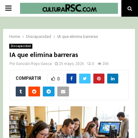
PRIMARY
MENU
Home
Discapacidad
IA que elimina barreras
Discapacidad
IA que elimina barreras
Por
Gonzalo Royo Gasca
25 mayo, 2026
0
206
COMPARTIR
0