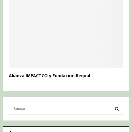
Alianza IMPACTCO y Fundación Bequal
S
e
a
S
r
c