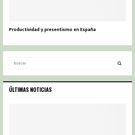
Productividad y presentismo en España
S
e
a
S
r
c
E
ÚLTIMAS NOTICIAS
h
f
A
o
r
R
:
C