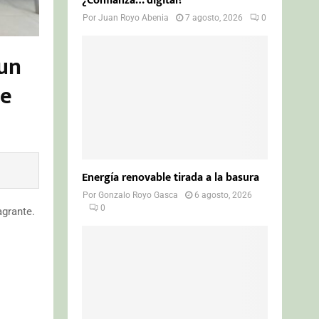
¿Confianza… digital?
Por
Juan Royo Abenia
7 agosto, 2026
0
 un
de
Energía renovable tirada a la basura
Por
Gonzalo Royo Gasca
6 agosto, 2026
0
agrante.