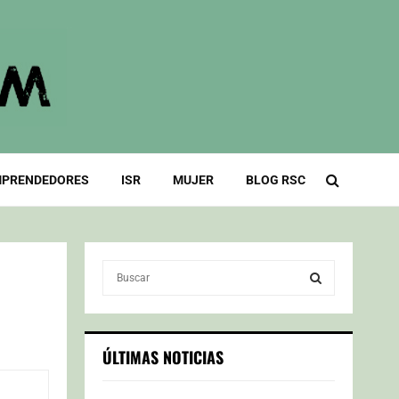
PRENDEDORES
ISR
MUJER
BLOG RSC
S
e
a
S
r
c
E
ÚLTIMAS NOTICIAS
h
f
A