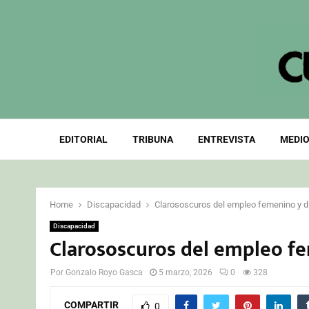
EDITORIAL
TRIBUNA
ENTREVISTA
MEDIO
Home
Discapacidad
Clarososcuros del empleo femenino y 
Discapacidad
Clarososcuros del empleo f
Por
Gonzalo Royo Gasca
5 marzo, 2026
0
328
COMPARTIR
0