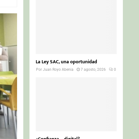
o
r
R
:
C
H
La Ley SAC, una oportunidad
Por
Juan Royo Abenia
7 agosto, 2026
0