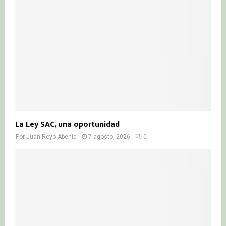
:
C
H
La Ley SAC, una oportunidad
Por
Juan Royo Abenia
7 agosto, 2026
0