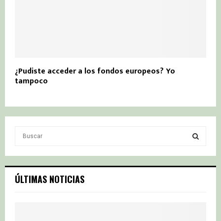
¿Pudiste acceder a los fondos europeos? Yo
tampoco
S
e
a
S
r
c
E
ÚLTIMAS NOTICIAS
h
f
A
o
r
R