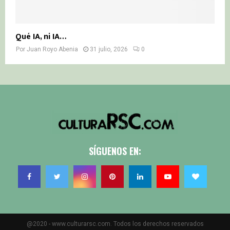
Qué IA, ni IA…
Por
Juan Royo Abenia
31 julio, 2026
0
SÍGUENOS EN:
@2020 - www.culturarsc.com. Todos los derechos reservados