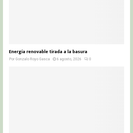
Energía renovable tirada a la basura
Por
Gonzalo Royo Gasca
6 agosto, 2026
0