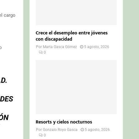
el cargo
Crece el desempleo entre jóvenes
con discapacidad
Por
Marta Gasca Gómez
5 agosto, 2026
o
0
D.
DES
ÓN
Resorts y cielos nocturnos
Por
Gonzalo Royo Gasca
5 agosto, 2026
0