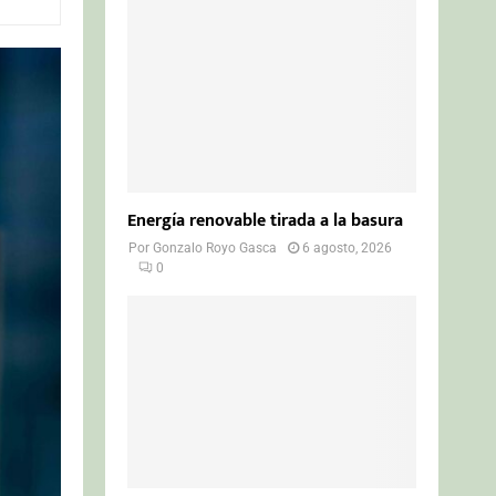
o
r
R
:
C
H
Energía renovable tirada a la basura
Por
Gonzalo Royo Gasca
6 agosto, 2026
0