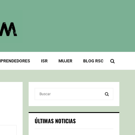
PRENDEDORES
ISR
MUJER
BLOG RSC
S
e
a
S
r
c
E
ÚLTIMAS NOTICIAS
h
f
A