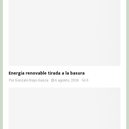
Energía renovable tirada a la basura
Por
Gonzalo Royo Gasca
6 agosto, 2026
0