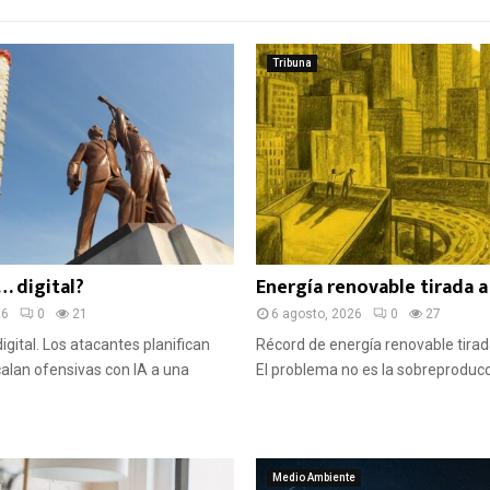
Tribuna
… digital?
Energía renovable tirada a
26
0
21
6 agosto, 2026
0
27
igital. Los atacantes planifican
Récord de energía renovable tirad
alan ofensivas con IA a una
El problema no es la sobreproducció
Medio Ambiente