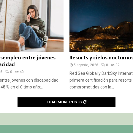
esempleo entre jóvenes
Resorts y cielos nocturno
acidad
5 agosto, 2026
0
32
26
0
40
Red Sea Global y DarkSky Internat
entre jóvenes con discapacidad
primera certificación para resorts
48 % en el último año:...
comprometidos con la...
LOAD MORE POSTS