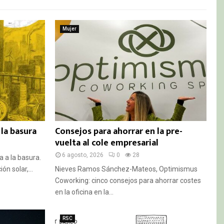
Mujer
 la basura
Consejos para ahorrar en la pre-
vuelta al cole empresarial
6 agosto, 2026
0
28
a a la basura.
n solar,...
Nieves Ramos Sánchez-Mateos, Optimismus
Coworking: cinco consejos para ahorrar costes
en la oficina en la...
RSC