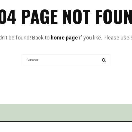
04 PAGE NOT FOU
dn't be found! Back to
home page
if you like. Please use 
Search
for:
SEARCH