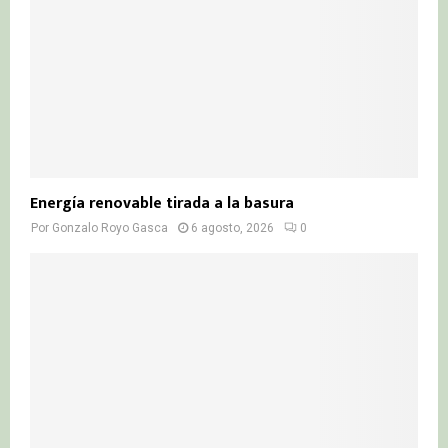
Energía renovable tirada a la basura
Por
Gonzalo Royo Gasca
6 agosto, 2026
0