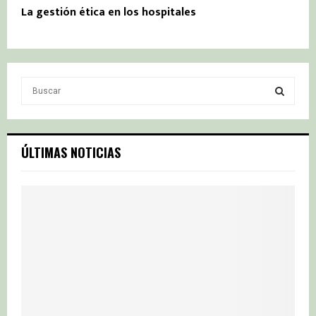
La gestión ética en los hospitales
S
e
a
S
r
c
E
ÚLTIMAS NOTICIAS
h
f
A
o
r
R
:
C
H