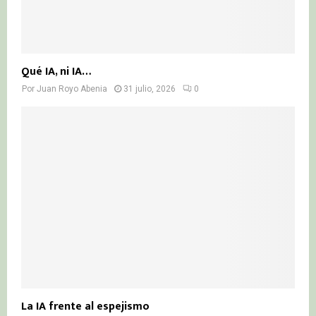
Qué IA, ni IA…
Por
Juan Royo Abenia
31 julio, 2026
0
La IA frente al espejismo