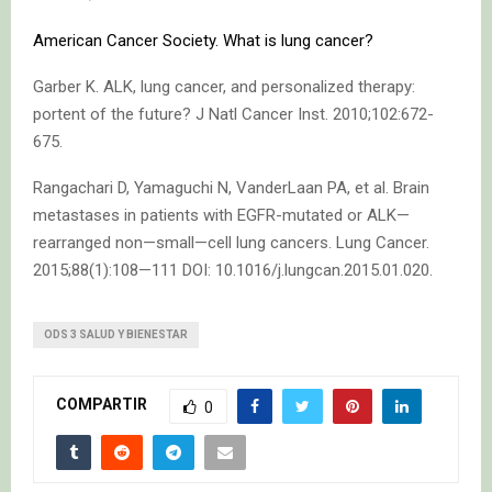
American Cancer Society. What is lung cancer?
Garber K. ALK, lung cancer, and personalized therapy:
portent of the future? J Natl Cancer Inst. 2010;102:672-
675.
Rangachari D, Yamaguchi N, VanderLaan PA, et al. Brain
metastases in patients with EGFR-mutated or ALK—
rearranged non—small—cell lung cancers. Lung Cancer.
2015;88(1):108—111 DOI: 10.1016/j.lungcan.2015.01.020.
ODS 3 SALUD Y BIENESTAR
COMPARTIR
0