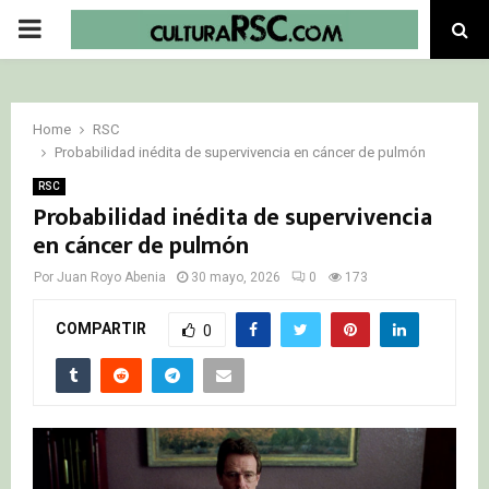
PRIMARY
MENU
Home
RSC
Probabilidad inédita de supervivencia en cáncer de pulmón
RSC
Probabilidad inédita de supervivencia
en cáncer de pulmón
Por
Juan Royo Abenia
30 mayo, 2026
0
173
COMPARTIR
0