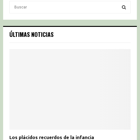
S
e
a
S
r
c
E
ÚLTIMAS NOTICIAS
h
f
A
o
r
R
:
C
H
Los plácidos recuerdos de la infancia