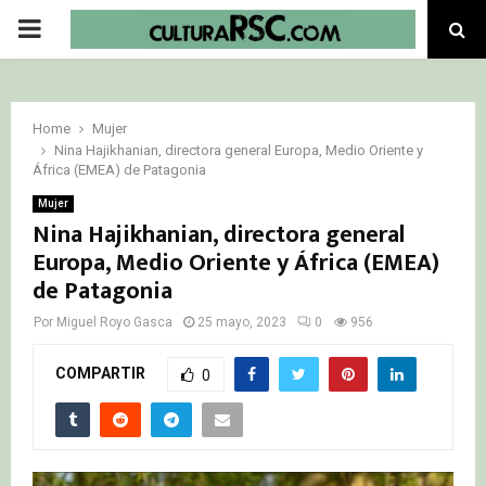
PRIMARY
MENU
Home
Mujer
Nina Hajikhanian, directora general Europa, Medio Oriente y
África (EMEA) de Patagonia
Mujer
Nina Hajikhanian, directora general
Europa, Medio Oriente y África (EMEA)
de Patagonia
Por
Miguel Royo Gasca
25 mayo, 2023
0
956
COMPARTIR
0