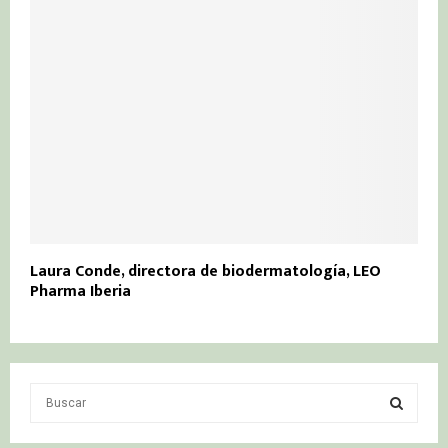
Laura Conde, directora de biodermatología, LEO
Pharma Iberia
S
e
a
S