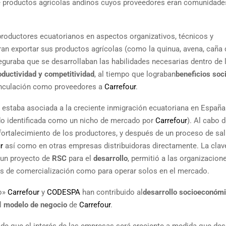
 de productos agrícolas andinos cuyos proveedores eran comunidade
roductores ecuatorianos en aspectos organizativos, técnicos y
ran exportar sus productos agrícolas (como la quinua, avena, caña 
guraba que se desarrollaban las habilidades necesarias dentro de 
oductividad y competitividad
, al tiempo que lograban
beneficios soc
vinculación como proveedores a
Carrefour
.
 estaba asociada a la creciente inmigración ecuatoriana en España 
do identificada como un nicho de mercado por
Carrefour
). Al cabo d
ortalecimiento de los productores, y después de un proceso de sal
r
así como en otras empresas distribuidoras directamente. La clav
 un proyecto de
RSC
para el
desarrollo
, permitió a las organizacion
s de comercialización como para operar solos en el mercado.
co»
Carrefour
y
CODESPA
han contribuido al
desarrollo socioeconóm
l
modelo de negocio
de
Carrefour
.
e que el interés de las empresas será creciente a medida que de