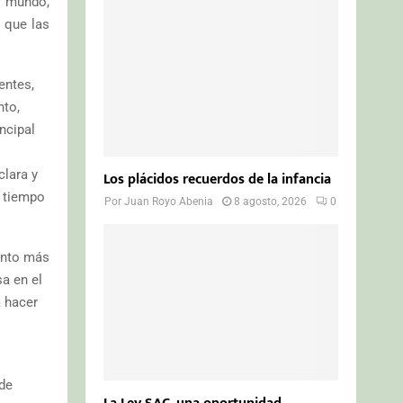
l mundo,
o
r
R
s que las
:
C
entes,
H
nto,
ncipal
lara y
Los plácidos recuerdos de la infancia
l tiempo
Por
Juan Royo Abenia
8 agosto, 2026
0
anto más
a en el
a hacer
 de