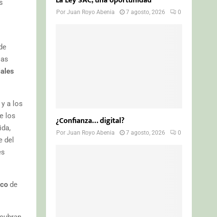
La Ley SAC, una oportunidad
s
Por
Juan Royo Abenia
7 agosto, 2026
0
de
las
iales
y a los
e los
¿Confianza… digital?
ida,
Por
Juan Royo Abenia
7 agosto, 2026
0
e del
es
ico
de
scubran