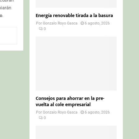
miarán
Energía renovable tirada a la basura
io
.
Por
Gonzalo Royo Gasca
6 agosto, 2026
0
Consejos para ahorrar en la pre-
vuelta al cole empresarial
Por
Gonzalo Royo Gasca
6 agosto, 2026
0