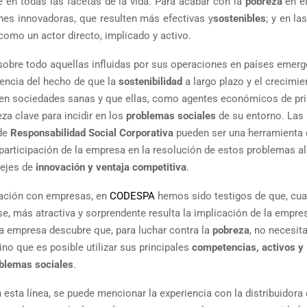
 en todas las facetas de la vida. Para acabar con la
pobreza
en e
nes innovadoras, que resulten más efectivas y
sostenibles
; y en la
omo un actor directo, implicado y activo.
obre todo aquellas influidas por sus operaciones en países emerg
encia del hecho de que la
sostenibilidad
a largo plazo y el crecimie
 en sociedades sanas y que ellas, como agentes económicos de pri
za clave para incidir en los
problemas sociales
de su entorno. Las
 de
Responsabilidad Social Corporativa
pueden ser una herramienta c
la participación de la empresa en la resolución de estos problemas a
 ejes de
innovación y ventaja competitiva
.
oración con empresas, en
CODESPA
hemos sido testigos de que, cu
, más atractiva y sorprendente resulta la implicación de la empres
la empresa descubre que, para luchar contra la
pobreza
, no necesit
o que es posible utilizar sus principales
competencias, activos y
oblemas sociales
.
 esta línea, se puede mencionar la experiencia con la distribuidora