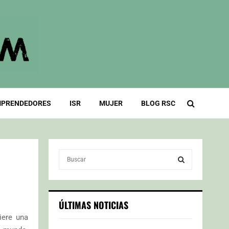
PRENDEDORES
ISR
MUJER
BLOG RSC
S
e
a
S
r
c
E
ÚLTIMAS NOTICIAS
h
ere una
f
A