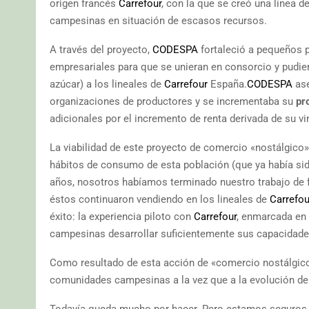
origen francés
Carrefour
, con la que se creó una línea
campesinas en situación de escasos recursos.
A través del proyecto,
CODESPA
fortaleció a pequeños p
empresariales para que se unieran en consorcio y pudie
azúcar) a los lineales de
Carrefour
España.
CODESPA
ase
organizaciones de productores y se incrementaba su
pr
adicionales por el incremento de renta derivada de su 
La viabilidad de este proyecto de comercio «nostálgico»
hábitos de consumo de esta población (que ya había si
años, nosotros habíamos terminado nuestro trabajo de f
éstos continuaron vendiendo en los lineales de
Carrefou
éxito: la experiencia piloto con
Carrefour
, enmarcada en
campesinas desarrollar suficientemente sus capacidade
Como resultado de esta acción de «comercio nostálgi
comunidades campesinas a la vez que a la evolución de
Todavía queda mucho por hacer. Pero estamos seguros d