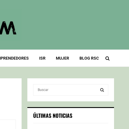
PRENDEDORES
ISR
MUJER
BLOG RSC
S
e
a
S
r
c
E
ÚLTIMAS NOTICIAS
h
f
A