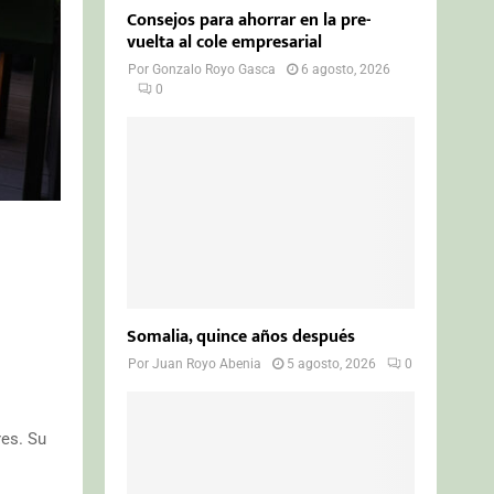
Consejos para ahorrar en la pre-
vuelta al cole empresarial
Por
Gonzalo Royo Gasca
6 agosto, 2026
0
s
Somalia, quince años después
Por
Juan Royo Abenia
5 agosto, 2026
0
es. Su