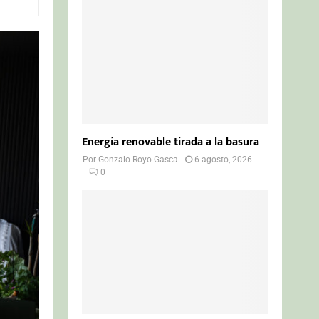
o
r
R
:
C
H
Energía renovable tirada a la basura
Por
Gonzalo Royo Gasca
6 agosto, 2026
0