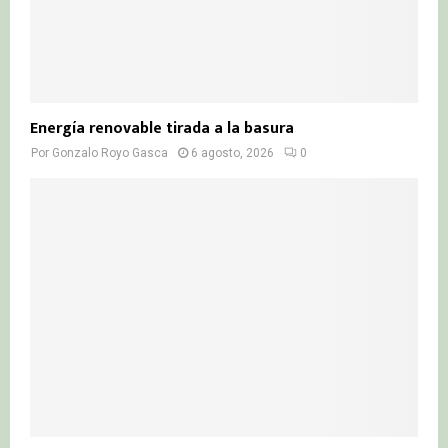
Energía renovable tirada a la basura
Por
Gonzalo Royo Gasca
6 agosto, 2026
0