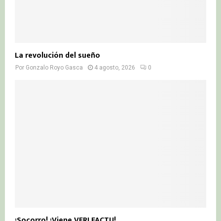
La revolución del sueño
Por
Gonzalo Royo Gasca
4 agosto, 2026
0
¡Socorro! ¡Viene VERI FACTU!