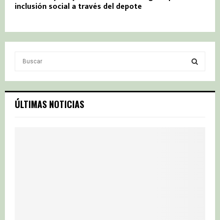
inclusión social a través del depote
S
e
a
S
r
c
E
ÚLTIMAS NOTICIAS
h
f
A
o
r
R
:
C
H