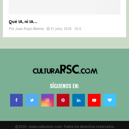
Qué IA, ni IA…
Por
Juan Royo Abenia
31 julio, 2026
0
SÍGUENOS EN:
@2020 - www.culturarsc.com. Todos los derechos reservados