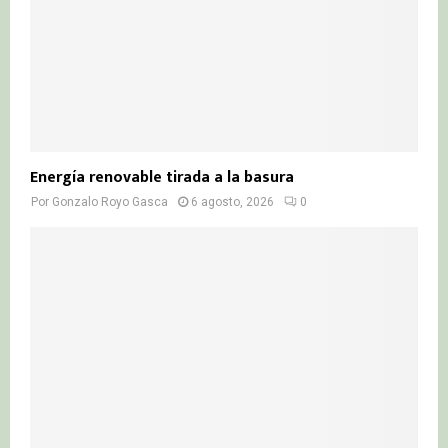
Energía renovable tirada a la basura
Por
Gonzalo Royo Gasca
6 agosto, 2026
0