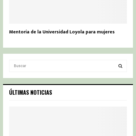
Mentoría de la Universidad Loyola para mujeres
S
e
a
S
r
c
E
ÚLTIMAS NOTICIAS
h
f
A
o
r
R
:
C