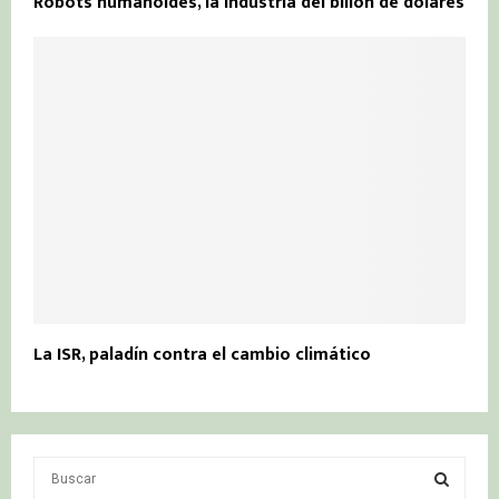
Robots humanoides, la industria del billón de dólares
La ISR, paladín contra el cambio climático
S
e