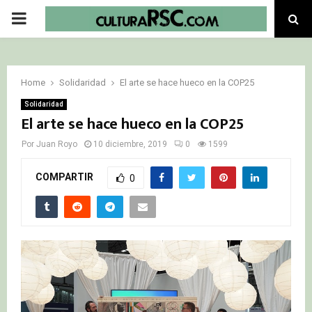
PRIMARY
MENU
Home
Solidaridad
El arte se hace hueco en la COP25
Solidaridad
El arte se hace hueco en la COP25
Por
Juan Royo
10 diciembre, 2019
0
1599
COMPARTIR
0