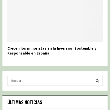
Crecen los minoristas en la Inversión Sostenible y
Responsable en España
S
e
a
S
r
c
E
ÚLTIMAS NOTICIAS
h
f